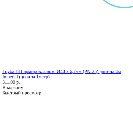
Труба ПП армиров. алюм. Ø40 х 6,7мм (PN-25) длинна 4м
Imperial (цена за 1метр)
311.00 р.
В корзину
Быстрый просмотр