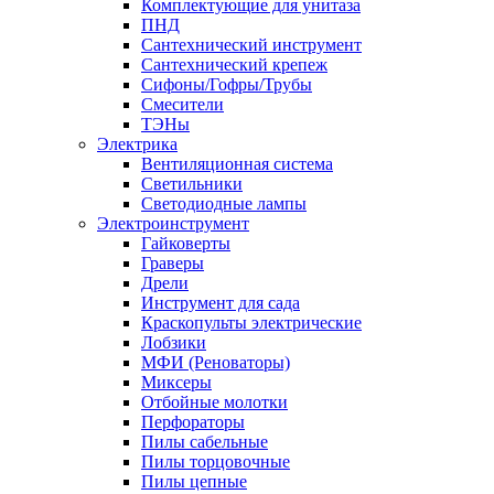
Комплектующие для унитаза
ПНД
Сантехнический инструмент
Сантехнический крепеж
Сифоны/Гофры/Трубы
Смесители
ТЭНы
Электрика
Вентиляционная система
Светильники
Светодиодные лампы
Электроинструмент
Гайковерты
Граверы
Дрели
Инструмент для сада
Краскопульты электрические
Лобзики
МФИ (Реноваторы)
Миксеры
Отбойные молотки
Перфораторы
Пилы сабельные
Пилы торцовочные
Пилы цепные