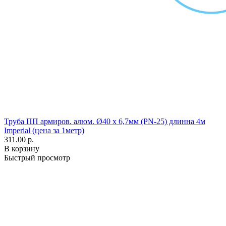
Труба ПП армиров. алюм. Ø40 х 6,7мм (PN-25) длинна 4м
Imperial (цена за 1метр)
311.00 р.
В корзину
Быстрый просмотр