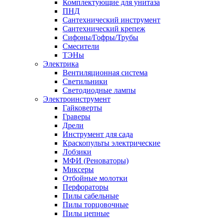
Комплектующие для унитаза
ПНД
Сантехнический инструмент
Сантехнический крепеж
Сифоны/Гофры/Трубы
Смесители
ТЭНы
Электрика
Вентиляционная система
Светильники
Светодиодные лампы
Электроинструмент
Гайковерты
Граверы
Дрели
Инструмент для сада
Краскопульты электрические
Лобзики
МФИ (Реноваторы)
Миксеры
Отбойные молотки
Перфораторы
Пилы сабельные
Пилы торцовочные
Пилы цепные