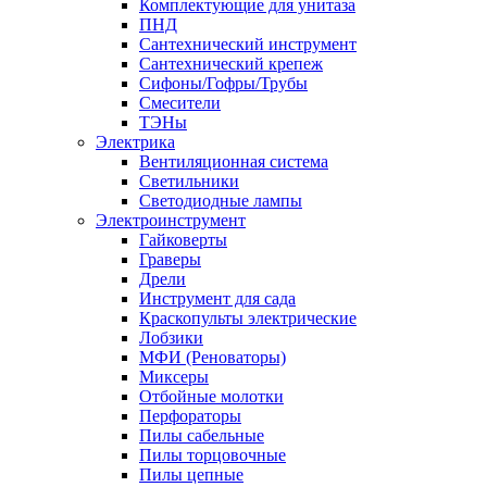
Комплектующие для унитаза
ПНД
Сантехнический инструмент
Сантехнический крепеж
Сифоны/Гофры/Трубы
Смесители
ТЭНы
Электрика
Вентиляционная система
Светильники
Светодиодные лампы
Электроинструмент
Гайковерты
Граверы
Дрели
Инструмент для сада
Краскопульты электрические
Лобзики
МФИ (Реноваторы)
Миксеры
Отбойные молотки
Перфораторы
Пилы сабельные
Пилы торцовочные
Пилы цепные