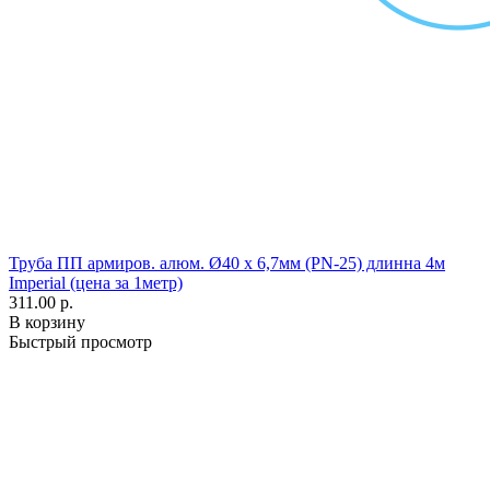
Труба ПП армиров. алюм. Ø40 х 6,7мм (PN-25) длинна 4м
Imperial (цена за 1метр)
311.00 р.
В корзину
Быстрый просмотр