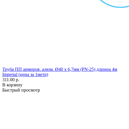
Труба ПП армиров. алюм. Ø40 х 6,7мм (PN-25) длинна 4м
Imperial (цена за 1метр)
311.00 р.
В корзину
Быстрый просмотр