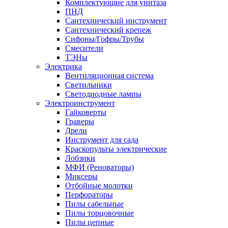
Комплектующие для унитаза
ПНД
Сантехнический инструмент
Сантехнический крепеж
Сифоны/Гофры/Трубы
Смесители
ТЭНы
Электрика
Вентиляционная система
Светильники
Светодиодные лампы
Электроинструмент
Гайковерты
Граверы
Дрели
Инструмент для сада
Краскопульты электрические
Лобзики
МФИ (Реноваторы)
Миксеры
Отбойные молотки
Перфораторы
Пилы сабельные
Пилы торцовочные
Пилы цепные