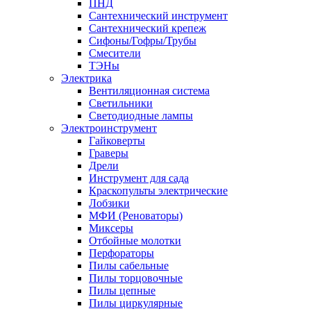
ПНД
Сантехнический инструмент
Сантехнический крепеж
Сифоны/Гофры/Трубы
Смесители
ТЭНы
Электрика
Вентиляционная система
Светильники
Светодиодные лампы
Электроинструмент
Гайковерты
Граверы
Дрели
Инструмент для сада
Краскопульты электрические
Лобзики
МФИ (Реноваторы)
Миксеры
Отбойные молотки
Перфораторы
Пилы сабельные
Пилы торцовочные
Пилы цепные
Пилы циркулярные