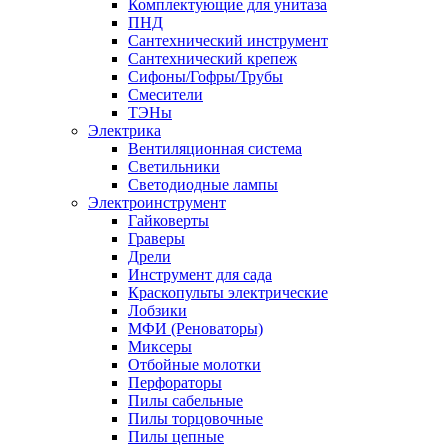
Комплектующие для унитаза
ПНД
Сантехнический инструмент
Сантехнический крепеж
Сифоны/Гофры/Трубы
Смесители
ТЭНы
Электрика
Вентиляционная система
Светильники
Светодиодные лампы
Электроинструмент
Гайковерты
Граверы
Дрели
Инструмент для сада
Краскопульты электрические
Лобзики
МФИ (Реноваторы)
Миксеры
Отбойные молотки
Перфораторы
Пилы сабельные
Пилы торцовочные
Пилы цепные