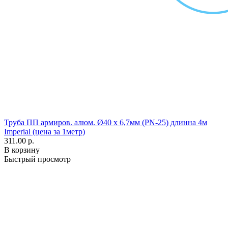
Труба ПП армиров. алюм. Ø40 х 6,7мм (PN-25) длинна 4м
Imperial (цена за 1метр)
311.00 р.
В корзину
Быстрый просмотр