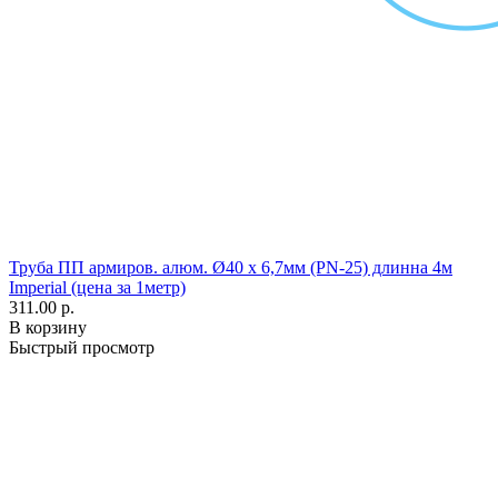
Труба ПП армиров. алюм. Ø40 х 6,7мм (PN-25) длинна 4м
Imperial (цена за 1метр)
311.00 р.
В корзину
Быстрый просмотр