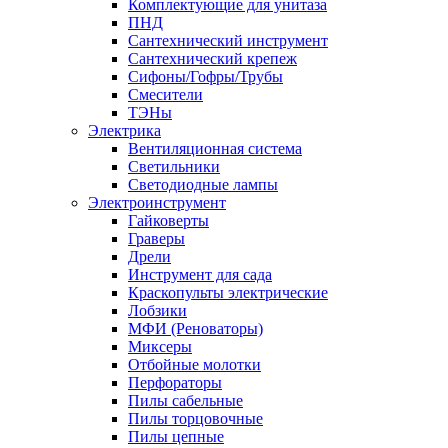
Комплектующие для унитаза
ПНД
Сантехнический инструмент
Сантехнический крепеж
Сифоны/Гофры/Трубы
Смесители
ТЭНы
Электрика
Вентиляционная система
Светильники
Светодиодные лампы
Электроинструмент
Гайковерты
Граверы
Дрели
Инструмент для сада
Краскопульты электрические
Лобзики
МФИ (Реноваторы)
Миксеры
Отбойные молотки
Перфораторы
Пилы сабельные
Пилы торцовочные
Пилы цепные