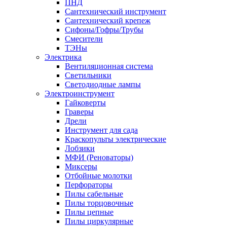
ПНД
Сантехнический инструмент
Сантехнический крепеж
Сифоны/Гофры/Трубы
Смесители
ТЭНы
Электрика
Вентиляционная система
Светильники
Светодиодные лампы
Электроинструмент
Гайковерты
Граверы
Дрели
Инструмент для сада
Краскопульты электрические
Лобзики
МФИ (Реноваторы)
Миксеры
Отбойные молотки
Перфораторы
Пилы сабельные
Пилы торцовочные
Пилы цепные
Пилы циркулярные